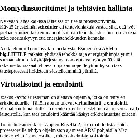
Moniydinsuorittimet ja tehtävien hallinta
Nykyään lähes kaikissa laitteissa on useita prosessoriytimiä.
Käyttöjärjestelmän
scheduler
eli tehtävienjakaja vastaa siitä, että työt
jaetaan ytimien kesken mahdollisimman tehokkaasti. Tämä on tärkeää
sekä suorituskyvyn että energiatehokkuuden kannalta.
Arkkitehtuurilla on tässäkin merkitystä. Esimerkiksi ARM:n
big.LITTLE
-ratkaisu yhdistää tehokkaita ja energiapihimpiä ytimiä
samaan siruun. Käyttöjärjestelmän on osattava hyödyntää tätä
rakennetta: raskaat tehtävät ohjataan nopeille ytimille, kun taas
taustaprosessit hoidetaan säästeliäämmillä ytimillä.
Virtualisointi ja emulointi
Joskus käyttöjärjestelmän on ajettava ohjelmia, jotka on tehty eri
arkkitehtuurille. Tällöin apuun tulevat
virtualisointi
ja
emulointi
.
Virtualisointi mahdollistaa useiden käyttöjärjestelmien ajamisen samalla
laitteistolla, kun taas emulointi kääntää käskyt arkkitehtuurista toiseen.
Tunnettu esimerkki on Applen
Rosetta 2
, joka mahdollistaa Intel-
prosessoreille tehdyn ohjelmiston ajamisen ARM-pohjaisilla Mac-
tietokoneilla. Tämä osoittaa, miten ohjelmisto voi toimia