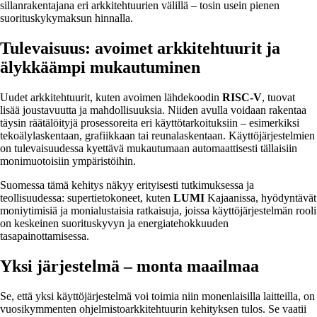
sillanrakentajana eri arkkitehtuurien välillä – tosin usein pienen
suorituskykymaksun hinnalla.
Tulevaisuus: avoimet arkkitehtuurit ja
älykkäämpi mukautuminen
Uudet arkkitehtuurit, kuten avoimen lähdekoodin
RISC-V
, tuovat
lisää joustavuutta ja mahdollisuuksia. Niiden avulla voidaan rakentaa
täysin räätälöityjä prosessoreita eri käyttötarkoituksiin – esimerkiksi
tekoälylaskentaan, grafiikkaan tai reunalaskentaan. Käyttöjärjestelmien
on tulevaisuudessa kyettävä mukautumaan automaattisesti tällaisiin
monimuotoisiin ympäristöihin.
Suomessa tämä kehitys näkyy erityisesti tutkimuksessa ja
teollisuudessa: supertietokoneet, kuten
LUMI
Kajaanissa, hyödyntävät
moniytimisiä ja monialustaisia ratkaisuja, joissa käyttöjärjestelmän rooli
on keskeinen suorituskyvyn ja energiatehokkuuden
tasapainottamisessa.
Yksi järjestelmä – monta maailmaa
Se, että yksi käyttöjärjestelmä voi toimia niin monenlaisilla laitteilla, on
vuosikymmenten ohjelmistoarkkitehtuurin kehityksen tulos. Se vaatii