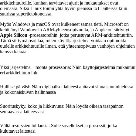
arkkitehtuureille, kunhan tarvittavat ajurit ja mukautukset ovat
olemassa. Siksi Linux toimii yhtä hyvin pienissä IoT-laitteissa kuin
suurissa supertietokoneissa.
Myös Windows ja macOS ovat kulkeneet samaa tietä. Microsoft on
kehittänyt Windowsin ARM-yhteensopivuutta, ja Apple on siirtynyt
Apple Silicon
-prosessoreihin, jotka perustuvat ARM-arkkitehtuuriin.
Tämä siirtymä osoittaa, miten käyttöjärjestelmä voidaan optimoida
uudelle arkkitehtuurille ilman, että yhteensopivuus vanhojen ohjelmien
kanssa katoaa.
Yksi järjestelmä – monta prosessoria: Näin käyttöjärjestelmä mukautuu
eri arkkitehtuureihin
Hallitse päiväsi: Näin digitaaliset laitteesi auttavat sinua suunnittelussa
ja kokonaiskuvan hallinnassa
Suorituskyky, koko ja liikkuvuus: Näin löydät oikean tasapainon
seuraavassa laitteessasi
Vältä resurssien tuhlausta: Sulje sovellukset ja prosessit, jotka
kuluttavat laitettasi