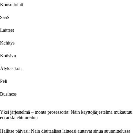
Konsultointi
SaaS
Laitteet
Kehitys
Kotisivu
Älykäs koti
Peli
Business
Yksi järjestelmä – monta prosessoria: Näin käyttöjärjestelmä mukautuu
eri arkkitehtuureihin
Hallitse päiväsi: Näin digitaaliset laitteesi auttavat sinua suunnittelussa