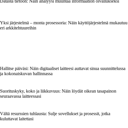
Datasta tietoon: Näin analyysi muuntaa informaation oivallukseksi
Yksi järjestelmä – monta prosessoria: Näin käyttöjärjestelmä mukautuu
eri arkkitehtuureihin
Hallitse päiväsi: Näin digitaaliset laitteesi auttavat sinua suunnittelussa
ja kokonaiskuvan hallinnassa
Suorituskyky, koko ja liikkuvuus: Näin löydät oikean tasapainon
seuraavassa laitteessasi
Vältä resurssien tuhlausta: Sulje sovellukset ja prosessit, jotka
kuluttavat laitettasi