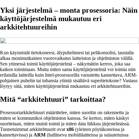
Yksi järjestelmä – monta prosessoria: Näin
käyttöjärjestelmä mukautuu eri
arkkitehtuureihin
Kun käynnistät tietokoneesi, älypuhelimesi tai pelikonsolisi, taustalla
alkaa monimutkainen vuorovaikutus laitteiston ja ohjelmiston välillä.
Sen ytimessä toimii käyttöjärjestelmä – näkymätön kerros, joka saa
kaiken toimimaan. Mutta miten sama käyttöjärjestelmä voi toimia niin
erilaisilla laitteilla kuin Intel-prosessorilla varustettu kannettava, ARM-
pohjainen puhelin tai tuhansia ytimiä sisältävä supertietokone? Vastaus
löytyy siitä, miten käyttöjärjestelmä mukautuu eri arkkitehtuureihin.
Mitä “arkkitehtuuri” tarkoittaa?
Prosessoriarkkitehtuuri määrittelee, miten suoritin on rakennettu ja
miten se kommunikoi ohjelmiston kanssa. Se kertoo, miten käskyt
suoritetaan, miten muisti toimii ja miten data liikkuu järjestelmässä.
Tunnetuimmat arkkitehtuurit ovat
x86
(yleinen pöytäkoneissa ja
kannettavissa) ja
ARM
(hallitseva mobiililaitteissa ja sulautetuissa