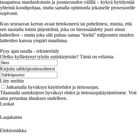
tasapainoa standardoinnin ja joustavuuden välillä – kykyä hyödyntää
yhteistä koodipohjaa, mutta samalla optimoida jokaiselle prosessorille
sopivasti.
Kun seuraavan kerran avaat tietokoneesi tai puhelimesi, muista, että
sen taustalla toimii järjestelmä, joka on hienosäädetty juuri sinun
laitteellesi – mutta joka silti puhuu samaa “kieltä” miljoonien muiden
laitteiden kanssa ympäri maailmaa.
Pysy ajan tasalla - rekisteröidy
Oletko kyllästynyt tylsiin uutiskirjeisiin? Tämä on erilaista.
Kirjoita sähköpostiosoitteesi
Liity meihin
Jatkamalla hyväksyn käyttöehdot ja tietosuojan.
Tilaamalla uutiskirjeen hyväksyt ehdot ja tietosuojakäytäntömme. Voit
aina peruuttaa tilauksen uudelleen.
Luokat
Laajakaista
Elektroniikka