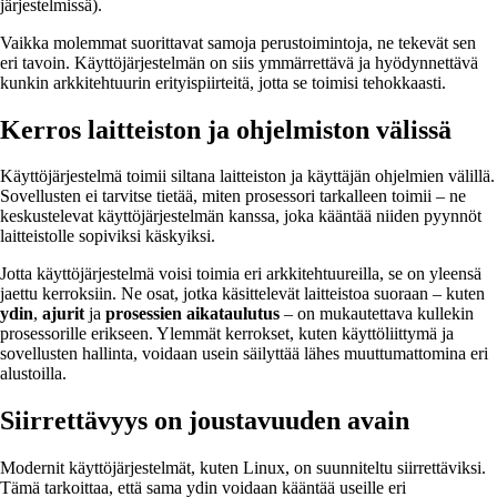
järjestelmissä).
Vaikka molemmat suorittavat samoja perustoimintoja, ne tekevät sen
eri tavoin. Käyttöjärjestelmän on siis ymmärrettävä ja hyödynnettävä
kunkin arkkitehtuurin erityispiirteitä, jotta se toimisi tehokkaasti.
Kerros laitteiston ja ohjelmiston välissä
Käyttöjärjestelmä toimii siltana laitteiston ja käyttäjän ohjelmien välillä.
Sovellusten ei tarvitse tietää, miten prosessori tarkalleen toimii – ne
keskustelevat käyttöjärjestelmän kanssa, joka kääntää niiden pyynnöt
laitteistolle sopiviksi käskyiksi.
Jotta käyttöjärjestelmä voisi toimia eri arkkitehtuureilla, se on yleensä
jaettu kerroksiin. Ne osat, jotka käsittelevät laitteistoa suoraan – kuten
ydin
,
ajurit
ja
prosessien aikataulutus
– on mukautettava kullekin
prosessorille erikseen. Ylemmät kerrokset, kuten käyttöliittymä ja
sovellusten hallinta, voidaan usein säilyttää lähes muuttumattomina eri
alustoilla.
Siirrettävyys on joustavuuden avain
Modernit käyttöjärjestelmät, kuten Linux, on suunniteltu siirrettäviksi.
Tämä tarkoittaa, että sama ydin voidaan kääntää useille eri