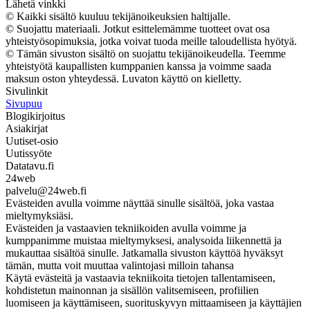
Lähetä vinkki
© Kaikki sisältö kuuluu tekijänoikeuksien haltijalle.
© Suojattu materiaali. Jotkut esittelemämme tuotteet ovat osa
yhteistyösopimuksia, jotka voivat tuoda meille taloudellista hyötyä.
© Tämän sivuston sisältö on suojattu tekijänoikeudella. Teemme
yhteistyötä kaupallisten kumppanien kanssa ja voimme saada
maksun oston yhteydessä. Luvaton käyttö on kielletty.
Sivulinkit
Sivupuu
Blogikirjoitus
Asiakirjat
Uutiset-osio
Uutissyöte
Datatavu.fi
24web
palvelu@24web.fi
Evästeiden avulla voimme näyttää sinulle sisältöä, joka vastaa
mieltymyksiäsi.
Evästeiden ja vastaavien tekniikoiden avulla voimme ja
kumppanimme muistaa mieltymyksesi, analysoida liikennettä ja
mukauttaa sisältöä sinulle. Jatkamalla sivuston käyttöä hyväksyt
tämän, mutta voit muuttaa valintojasi milloin tahansa
Käytä evästeitä ja vastaavia tekniikoita tietojen tallentamiseen,
kohdistetun mainonnan ja sisällön valitsemiseen, profiilien
luomiseen ja käyttämiseen, suorituskyvyn mittaamiseen ja käyttäjien