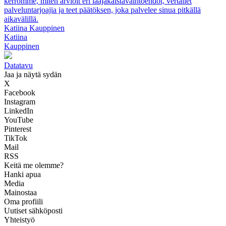
kerromme, miten arvioit eri laajakaistavaihtoehdot, vertailet
palveluntarjoajia ja teet päätöksen, joka palvelee sinua pitkällä
aikavälillä.
Katiina Kauppinen
Katiina
Kauppinen
Datatavu
Jaa ja näytä sydän
X
Facebook
Instagram
LinkedIn
YouTube
Pinterest
TikTok
Mail
RSS
Keitä me olemme?
Hanki apua
Media
Mainostaa
Oma profiili
Uutiset sähköposti
Yhteistyö