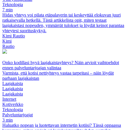
Teknologia
7 min
Hidas yhteys voi pilata etäpalaverin tai keskeyttää elokuvan juuri
ratkaisevalla hetkellä. Tästä artikkelista opit, miten testaat
laajakaistasi nopeuden, ymmärrät tulokset ja löydät keinot parantaa
yhteytesi suorituskykyä.
Kimi Rautio
Kimi
Rautio
Onko kodillasi hyvä laajakaistayhteys? Näin arvioit vaihtoehdot
ennen palveluntarjoajan valintaa
Varmista, että kotisi nettiyhteys vastaa tarpeitasi – näin löydät
parhaan laajakaistan
Laajakaista
Laajakaista
Laajakaista
Internet
Kotiverkko
Teknologia
Palveluntarjoajat
3 min
Haluatko nopean ja luotettavan internetin kotiisi? Tässä oppaassa