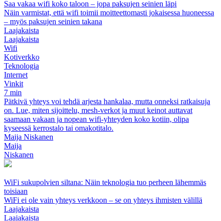
Saa vakaa wifi koko taloon – jopa paksujen seinien läpi
Näin varmistat, että wifi toimii moitteettomasti jokaisessa huoneessa
– myös paksujen seinien takana
Laajakaista
Laajakaista
Wifi
Kotiverkko
Teknologia
Internet
Vinkit
7 min
Pätkivä yhteys voi tehdä arjesta hankalaa, mutta onneksi ratkaisuja
on. Lue, miten sijoittelu, mesh-verkot ja muut keinot auttavat
saamaan vakaan ja nopean wifi-yhteyden koko kotiin, olipa
kyseessä kerrostalo tai omakotitalo.
Maija Niskanen
Maija
Niskanen
WiFi sukupolvien siltana: Näin teknologia tuo perheen lähemmäs
toisiaan
WiFi ei ole vain yhteys verkkoon – se on yhteys ihmisten välillä
Laajakaista
Laajakaista