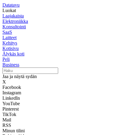
Datatavu
Luokat
Laajakaista
Elektroniikka
Konsultointi
SaaS
Laitteet
Kehitys
Kotisivu
Älykäs koti
Peli
Business
Jaa ja näytä sydän
X
Facebook
Instagram
LinkedIn
YouTube
Pinterest
TikTok
Mail
RSS
Minun tilini