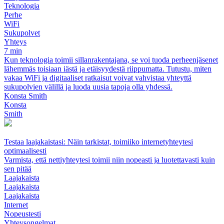
Teknologia
Perhe
WiFi
Sukupolvet
Yhteys
7 min
Kun teknologia toimii sillanrakentajana, se voi tuoda perheenjäsenet
lähemmäs toisiaan iästä ja etäisyydestä riippumatta. Tutustu, miten
vakaa WiFi ja digitaaliset ratkaisut voivat vahvistaa yhteyttä
sukupolvien välillä ja luoda uusia tapoja olla yhdessä.
Konsta Smith
Konsta
Smith
Testaa laajakaistasi: Näin tarkistat, toimiiko internetyhteytesi
optimaalisesti
Varmista, että nettiyhteytesi toimii niin nopeasti ja luotettavasti kuin
sen pitää
Laajakaista
Laajakaista
Laajakaista
Internet
Nopeustesti
Yhteysongelmat