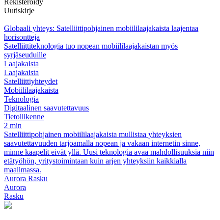
Rekisteröidy
Uutiskirje
Globaali yhteys: Satelliittipohjainen mobiililaajakaista laajentaa
horisontteja
Satelliittiteknologia tuo nopean mobiililaajakaistan myös
syrjäseuduille
Laajakaista
Laajakaista
Satelliittiyhteydet
Mobiililaajakaista
Teknologia
Digitaalinen saavutettavuus
Tietoliikenne
2 min
Satelliittipohjainen mobiililaajakaista mullistaa yhteyksien
saavutettavuuden tarjoamalla nopean ja vakaan internetin sinne,
minne kaapelit eivät yllä. Uusi teknologia avaa mahdollisuuksia niin
etätyöhön, yritystoimintaan kuin arjen yhteyksiin kaikkialla
maailmassa.
Aurora Rasku
Aurora
Rasku