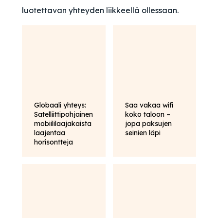
luotettavan yhteyden liikkeellä ollessaan.
Globaali yhteys:
Saa vakaa wifi
Satelliittipohjainen
koko taloon –
mobiililaajakaista
jopa paksujen
laajentaa
seinien läpi
horisontteja