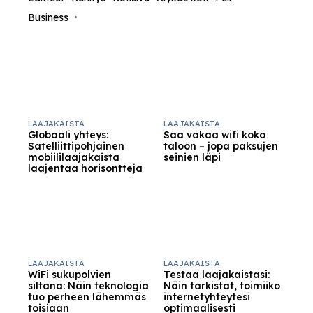
Business
LAAJAKAISTA
LAAJAKAISTA
Globaali yhteys:
Saa vakaa wifi koko
Satelliittipohjainen
taloon – jopa paksujen
mobiililaajakaista
seinien läpi
laajentaa horisontteja
LAAJAKAISTA
LAAJAKAISTA
WiFi sukupolvien
Testaa laajakaistasi:
siltana: Näin teknologia
Näin tarkistat, toimiiko
tuo perheen lähemmäs
internetyhteytesi
toisiaan
optimaalisesti