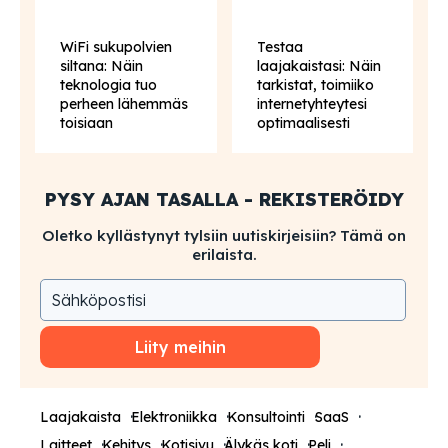
WiFi sukupolvien
Testaa
siltana: Näin
laajakaistasi: Näin
teknologia tuo
tarkistat, toimiiko
perheen lähemmäs
internetyhteytesi
toisiaan
optimaalisesti
PYSY AJAN TASALLA - REKISTERÖIDY
Oletko kyllästynyt tylsiin uutiskirjeisiin? Tämä on
erilaista.
Liity meihin
Laajakaista
Elektroniikka
Konsultointi
SaaS
Laitteet
Kehitys
Kotisivu
Älykäs koti
Peli