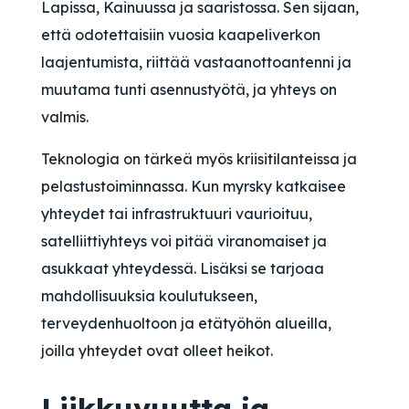
Lapissa, Kainuussa ja saaristossa. Sen sijaan,
että odotettaisiin vuosia kaapeliverkon
laajentumista, riittää vastaanottoantenni ja
muutama tunti asennustyötä, ja yhteys on
valmis.
Teknologia on tärkeä myös kriisitilanteissa ja
pelastustoiminnassa. Kun myrsky katkaisee
yhteydet tai infrastruktuuri vaurioituu,
satelliittiyhteys voi pitää viranomaiset ja
asukkaat yhteydessä. Lisäksi se tarjoaa
mahdollisuuksia koulutukseen,
terveydenhuoltoon ja etätyöhön alueilla,
joilla yhteydet ovat olleet heikot.
Liikkuvuutta ja