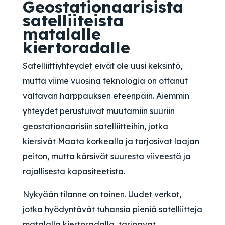
Geostationaarisista
satelliiteista
matalalle
kiertoradalle
Satelliittiyhteydet eivät ole uusi keksintö,
mutta viime vuosina teknologia on ottanut
valtavan harppauksen eteenpäin. Aiemmin
yhteydet perustuivat muutamiin suuriin
geostationaarisiin satelliitteihin, jotka
kiersivät Maata korkealla ja tarjosivat laajan
peiton, mutta kärsivät suuresta viiveestä ja
rajallisesta kapasiteetista.
Nykyään tilanne on toinen. Uudet verkot,
jotka hyödyntävät tuhansia pieniä satelliitteja
matalalla kiertoradalla, tarjoavat