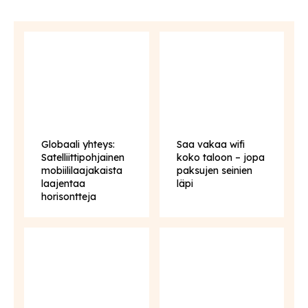
Globaali yhteys:
Saa vakaa wifi
Satelliittipohjainen
koko taloon – jopa
mobiililaajakaista
paksujen seinien
laajentaa
läpi
horisontteja