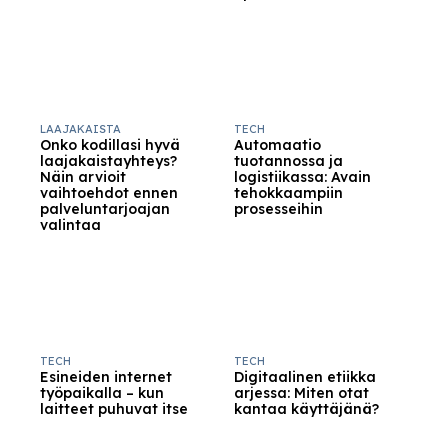
LAAJAKAISTA
TECH
Onko kodillasi hyvä
Automaatio
laajakaistayhteys?
tuotannossa ja
Näin arvioit
logistiikassa: Avain
vaihtoehdot ennen
tehokkaampiin
palveluntarjoajan
prosesseihin
valintaa
TECH
TECH
Esineiden internet
Digitaalinen etiikka
työpaikalla – kun
arjessa: Miten otat
laitteet puhuvat itse
kantaa käyttäjänä?