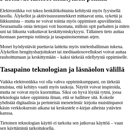
Elektroniikka voi tukea henkilökohtaista kehitystä myös fyysisellä
tasolla. Älykellot ja aktiivisuusrannekkeet mittaavat unta, sykettä ja
liikkumista – mutta ne voivat toimia myös oppimisen apuvälineinä.
Seuraamalla omia tietojasi voit huomata, milloin opit parhaiten ja miten
uni tai liikunta vaikuttavat keskittymiskykyysi. Tällainen tieto auttaa
luomaan parempia rutiineja ja tasapainoisemman arjen.
Monet hyödyntävät puettavia laitteita myös mielenhallinnan tukena.
Älykellon hengitysharjoitukset tai meditaatiosovellukset voivat auttaa
rauhoittumaan ja keskittymään – kaksi tärkeää edellytystä oppimiselle.
Tasapaino teknologian ja läsnäolon välillä
Vaikka elektroniikka voi olla vahva oppimiskumppani, on tärkeää
muistaa, että kehitys vaatii myös taukoja. Näytöt voivat inspiroida,
mutta ne voivat myös kuormittaa. Siksi on hyvä löytää rytmi, jossa
teknologia tukee oppimista ilman, että se hallitsee sitä. Kokeile
yhdistää digitaalisia ja perinteisiä menetelmiä: kirjoita muistiinpanot
käsin verkkokurssin aikana tai keskustele e-kirjan aiheista ystävien
kanssa.
Tietoinen teknologian käyttö ei tarkoita sen jatkuvaa käyttöä – vaan
sen käyttämistä tarkoituksella.