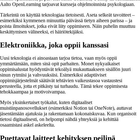
Aalto OpenLearning tarjoavat kursseja ohjelmoinnista psykologiaan.
Tärkeintä on käyttää teknologiaa tietoisesti. Aseta selkeät tavoitteet –
esimerkiksi kymmenen minuuttia päivässä tietyn aiheen parissa – ja
poista ilmoitukset, jotka eivät liity oppimiseen. Näin puhelin muuttuu
keskittymisen välineeksi, ei häiriötekijäksi.
Elektroniikka, joka oppii kanssasi
Uusi teknologia ei ainoastaan tarjoa tietoa, vaan myös oppii
ymmärtämään, miten sinä opit parhaiten. Monet nykyaikaiset
oppimisalustat hyödyntävät tekoälyä mukauttaakseen sisällön juuri
sinun rytmiisi ja vahvuuksiisi. Esimerkiksi adaptiiviset
oppimisjärjestelmät säätävät tehtävien vaikeustasoa vastaustesi
perusteella, jotta et pitkästy tai turhaudu. Tämä tekee oppimisesta
tehokkaampaa ja motivoivampaa.
Myös yksinkertaiset työkalut, kuten digitaaliset
muistiinpanosovellukset (esimerkiksi Notion tai OneNote), auttavat
jäsentämään ajatuksia ja rakentamaan kokonaiskuvaa. Kun organisoit
tietosi digitaalisesti, on helpompi nähdä yhteyksiä ja kehittää
osaamistasi askel askeleelta.
Puettavat laitteet kehityksen peilinä