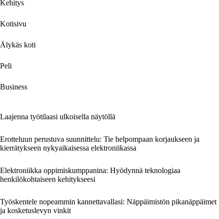
Kehitys
Kotisivu
Älykäs koti
Peli
Business
Laajenna työtilaasi ulkoisella näytöllä
Erotteluun perustuva suunnittelu: Tie helpompaan korjaukseen ja
kierrätykseen nykyaikaisessa elektroniikassa
Elektroniikka oppimiskumppanina: Hyödynnä teknologiaa
henkilökohtaiseen kehitykseesi
Työskentele nopeammin kannettavallasi: Näppäimistön pikanäppäimet
ja kosketuslevyn vinkit