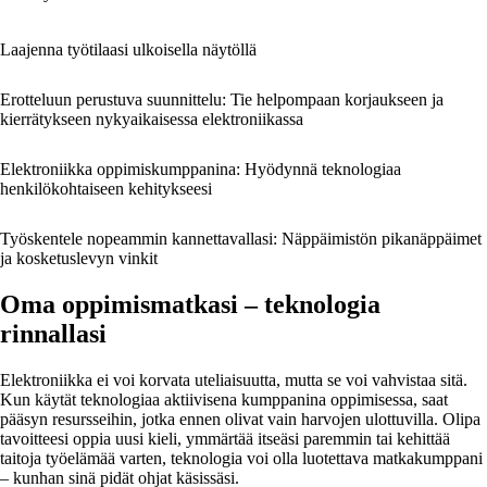
Laajenna työtilaasi ulkoisella näytöllä
Erotteluun perustuva suunnittelu: Tie helpompaan korjaukseen ja
kierrätykseen nykyaikaisessa elektroniikassa
Elektroniikka oppimiskumppanina: Hyödynnä teknologiaa
henkilökohtaiseen kehitykseesi
Työskentele nopeammin kannettavallasi: Näppäimistön pikanäppäimet
ja kosketuslevyn vinkit
Oma oppimismatkasi – teknologia
rinnallasi
Elektroniikka ei voi korvata uteliaisuutta, mutta se voi vahvistaa sitä.
Kun käytät teknologiaa aktiivisena kumppanina oppimisessa, saat
pääsyn resursseihin, jotka ennen olivat vain harvojen ulottuvilla. Olipa
tavoitteesi oppia uusi kieli, ymmärtää itseäsi paremmin tai kehittää
taitoja työelämää varten, teknologia voi olla luotettava matkakumppani
– kunhan sinä pidät ohjat käsissäsi.