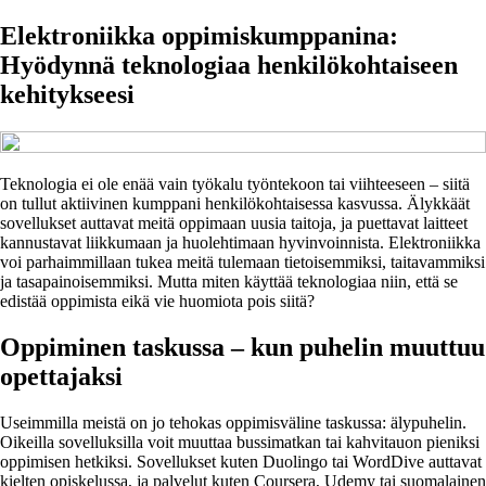
Elektroniikka oppimiskumppanina:
Hyödynnä teknologiaa henkilökohtaiseen
kehitykseesi
Teknologia ei ole enää vain työkalu työntekoon tai viihteeseen – siitä
on tullut aktiivinen kumppani henkilökohtaisessa kasvussa. Älykkäät
sovellukset auttavat meitä oppimaan uusia taitoja, ja puettavat laitteet
kannustavat liikkumaan ja huolehtimaan hyvinvoinnista. Elektroniikka
voi parhaimmillaan tukea meitä tulemaan tietoisemmiksi, taitavammiksi
ja tasapainoisemmiksi. Mutta miten käyttää teknologiaa niin, että se
edistää oppimista eikä vie huomiota pois siitä?
Oppiminen taskussa – kun puhelin muuttuu
opettajaksi
Useimmilla meistä on jo tehokas oppimisväline taskussa: älypuhelin.
Oikeilla sovelluksilla voit muuttaa bussimatkan tai kahvitauon pieniksi
oppimisen hetkiksi. Sovellukset kuten Duolingo tai WordDive auttavat
kielten opiskelussa, ja palvelut kuten Coursera, Udemy tai suomalainen